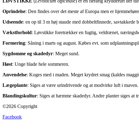
LØVSTIKKE
(
Levisticum officinale
) er en flerårig krydderurt der t
Oprindelse
: Den findes over det meste af Europa men er hjemmehør
Udseende
: en op til 3 m høj staude med dobbeltfinnede, savtakkede 
Vækstforhold
: Løvstikke foretrækker en fugtig, veldrænet, nærings
Formering
: Såning i marts og august. Købes evt. som udplantningspla
Sygdomme og skadedyr
: Meget sund.
Høst
: Unge blade hele sommeren.
Anvendelse
: Koges med i maden. Meget krydret smag (kaldes maggiu
Lægeplante
: Siges at være urindrivende og at modvirke luft i maven.
Blandingskultur
: Siges at hæmme skadedyr. Andre planter siges at tr
©2026 Copyright
Facebook