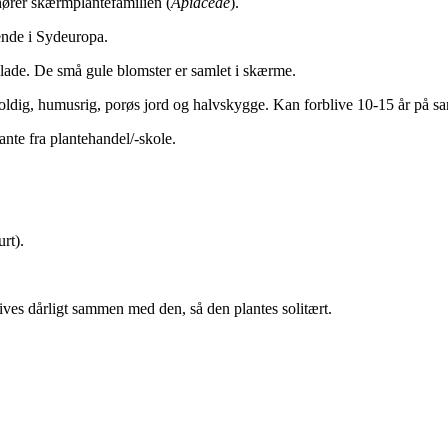
ilhører skærmplantefamilien (
Apiaceae
).
ende i Sydeuropa.
blade. De små gule blomster er samlet i skærme.
holdig, humusrig, porøs jord og halvskygge. Kan forblive 10-15 år på 
nte fra plantehandel/-skole.
rt).
ives dårligt sammen med den, så den plantes solitært.