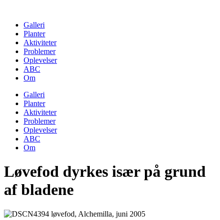
Skip
to
Galleri
content
Planter
Aktiviteter
Problemer
Oplevelser
ABC
Om
Galleri
Planter
Aktiviteter
Problemer
Oplevelser
ABC
Om
Løvefod dyrkes især på grund
af bladene