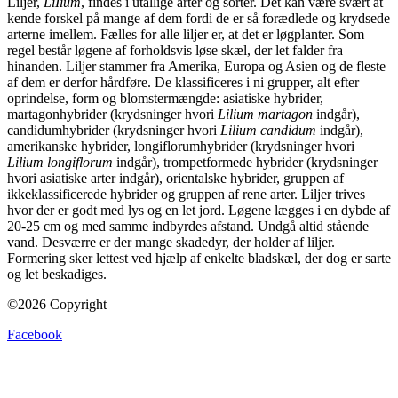
Liljer,
LiIium
, findes i utallige arter og sorter. Det kan være svært at
kende forskel på mange af dem fordi de er så forædlede og krydsede
arterne imellem. Fælles for alle liljer er, at det er løgplanter. Som
regel består løgene af forholdsvis løse skæl, der let falder fra
hinanden. Liljer stammer fra Amerika, Europa og Asien og de fleste
af dem er derfor hårdføre. De klassificeres i ni grupper, alt efter
oprindelse, form og blomstermængde: asiatiske hybrider,
martagonhybrider (krydsninger hvori
Lilium martagon
indgår),
candidumhybrider (krydsninger hvori
Lilium candidum
indgår),
amerikanske hybrider, longiflorumhybrider (krydsninger hvori
Lilium longiflorum
indgår), trompetformede hybrider (krydsninger
hvori asiatiske arter indgår), orientalske hybrider, gruppen af
ikkeklassificerede hybrider og gruppen af rene arter. Liljer trives
hvor der er godt med lys og en let jord. Løgene lægges i en dybde af
20-25 cm og med samme indbyrdes afstand. Undgå altid stående
vand. Desværre er der mange skadedyr, der holder af liljer.
Formering sker lettest ved hjælp af enkelte bladskæl, der dog er sarte
og let beskadiges.
©2026 Copyright
Facebook