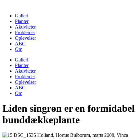
Skip
to
Galleri
content
Planter
Aktiviteter
Problemer
Oplevelser
ABC
Om
Galleri
Planter
Aktiviteter
Problemer
Oplevelser
ABC
Om
Liden singrøn er en formidabel
bunddækkeplante