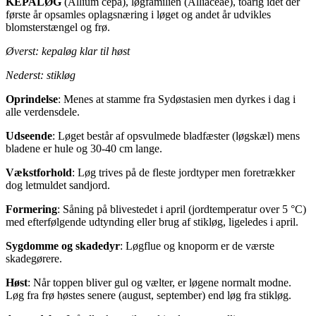
KEPALØG
(Allium cepa), løgfamilien (Alliaceae), toårig idet der
første år opsamles oplagsnæring i løget og andet år udvikles
blomsterstængel og frø.
Øverst: kepaløg klar til høst
Nederst: stikløg
Oprindelse
: Menes at stamme fra Sydøstasien men dyrkes i dag i
alle verdensdele.
Udseende
: Løget består af opsvulmede bladfæster (løgskæl) mens
bladene er hule og 30-40 cm lange.
Vækstforhold
: Løg trives på de fleste jordtyper men foretrækker
dog letmuldet sandjord.
Formering
: Såning på blivestedet i april (jordtemperatur over 5 °C)
med efterfølgende udtynding eller brug af stikløg, ligeledes i april.
Sygdomme og skadedyr
: Løgflue og knoporm er de værste
skadegørere.
Høst
: Når toppen bliver gul og vælter, er løgene normalt modne.
Løg fra frø høstes senere (august, september) end løg fra stikløg.