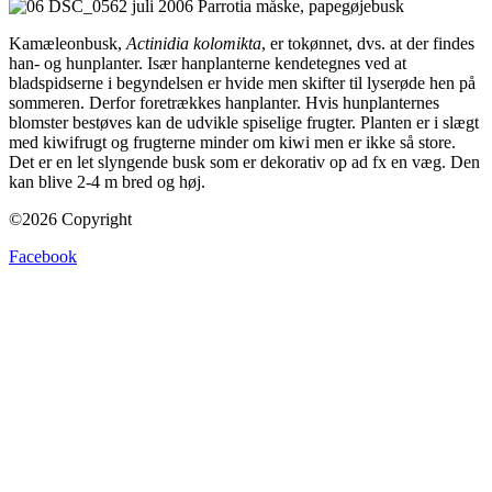
Kamæleonbusk,
Actinidia kolomikta
, er tokønnet, dvs. at der findes
han- og hunplanter. Især hanplanterne kendetegnes ved at
bladspidserne i begyndelsen er hvide men skifter til lyserøde hen på
sommeren. Derfor foretrækkes hanplanter. Hvis hunplanternes
blomster bestøves kan de udvikle spiselige frugter. Planten er i slægt
med kiwifrugt og frugterne minder om kiwi men er ikke så store.
Det er en let slyngende busk som er dekorativ op ad fx en væg. Den
kan blive 2-4 m bred og høj.
©2026 Copyright
Facebook