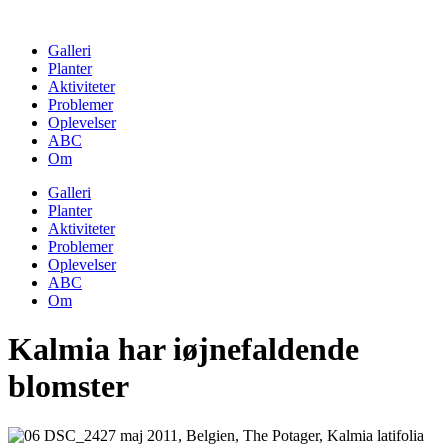
Skip
to
Galleri
content
Planter
Aktiviteter
Problemer
Oplevelser
ABC
Om
Galleri
Planter
Aktiviteter
Problemer
Oplevelser
ABC
Om
Kalmia har iøjnefaldende
blomster