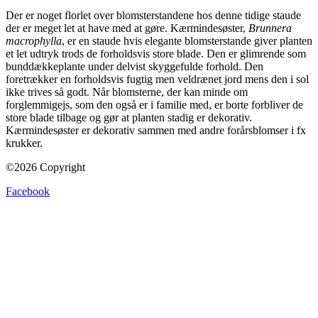
Der er noget florlet over blomsterstandene hos denne tidige staude
der er meget let at have med at gøre. Kærmindesøster,
Brunnera
macrophylla
, er en staude hvis elegante blomsterstande giver planten
et let udtryk trods de forholdsvis store blade. Den er glimrende som
bunddækkeplante under delvist skyggefulde forhold. Den
foretrækker en forholdsvis fugtig men veldrænet jord mens den i sol
ikke trives så godt. Når blomsterne, der kan minde om
forglemmigejs, som den også er i familie med, er borte forbliver de
store blade tilbage og gør at planten stadig er dekorativ.
Kærmindesøster er dekorativ sammen med andre forårsblomser i fx
krukker.
©2026 Copyright
Facebook