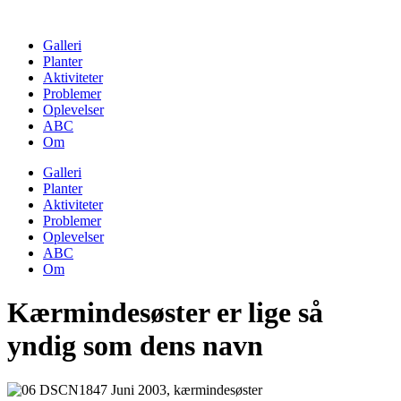
Skip
to
Galleri
content
Planter
Aktiviteter
Problemer
Oplevelser
ABC
Om
Galleri
Planter
Aktiviteter
Problemer
Oplevelser
ABC
Om
Kærmindesøster er lige så
yndig som dens navn