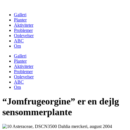
Skip
to
Galleri
content
Planter
Aktiviteter
Problemer
Oplevelser
ABC
Om
Galleri
Planter
Aktiviteter
Problemer
Oplevelser
ABC
Om
“Jomfrugeorgine” er en dejlg
sensommerplante