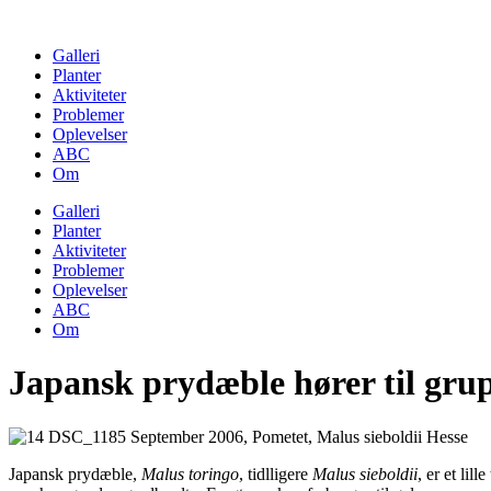
Skip
to
Galleri
content
Planter
Aktiviteter
Problemer
Oplevelser
ABC
Om
Galleri
Planter
Aktiviteter
Problemer
Oplevelser
ABC
Om
Japansk prydæble hører til gru
Japansk prydæble,
Malus toringo
, tidlligere
Malus sieboldii
, er et li