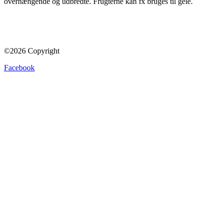
overhængende og udbredte. Frugterne kan fx bruges til gele.
©2026 Copyright
Facebook