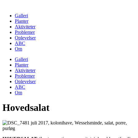
Skip
to
Galleri
content
Planter
Aktiviteter
Problemer
Oplevelser
ABC
Om
Galleri
Planter
Aktiviteter
Problemer
Oplevelser
ABC
Om
Hovedsalat