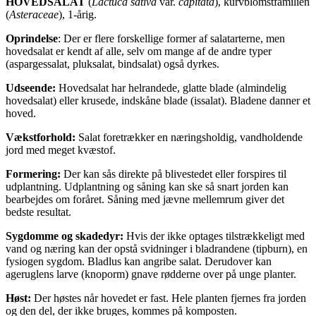
HOVEDSALAT
(
Lactuca sativa
var.
capitata
), kurvblomstfamilien
(
Asteraceae
), 1-årig.
Oprindelse
: Der er flere forskellige former af salatarterne, men
hovedsalat er kendt af alle, selv om mange af de andre typer
(aspargessalat, pluksalat, bindsalat) også dyrkes.
Udseende:
Hovedsalat har helrandede, glatte blade (almindelig
hovedsalat) eller krusede, indskåne blade (issalat). Bladene danner et
hoved.
Vækstforhold:
Salat foretrækker en næringsholdig, vandholdende
jord med meget kvæstof.
Formering:
Der kan sås direkte på blivestedet eller forspires til
udplantning. Udplantning og såning kan ske så snart jorden kan
bearbejdes om foråret. Såning med jævne mellemrum giver det
bedste resultat.
Sygdomme og skadedyr:
Hvis der ikke optages tilstrækkeligt med
vand og næring kan der opstå svidninger i bladrandene (tipburn), en
fysiogen sygdom. Bladlus kan angribe salat. Derudover kan
ageruglens larve (knoporm) gnave rødderne over på unge planter.
Høst:
Der høstes når hovedet er fast. Hele planten fjernes fra jorden
og den del, der ikke bruges, kommes på komposten.