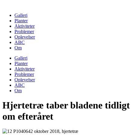
Skip
to
Galleri
content
Planter
Aktiviteter
Problemer
Oplevelser
ABC
Om
Galleri
Planter
Aktiviteter
Problemer
Oplevelser
ABC
Om
Hjertetræ taber bladene tidligt
om efteråret