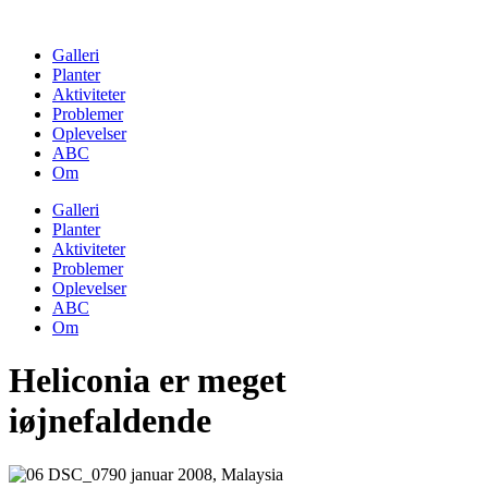
Skip
to
Galleri
content
Planter
Aktiviteter
Problemer
Oplevelser
ABC
Om
Galleri
Planter
Aktiviteter
Problemer
Oplevelser
ABC
Om
Heliconia er meget
iøjnefaldende