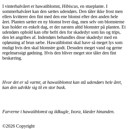
I vinterhalvåret er hawaiiblomst,
Hibiscus
, en stueplante. I
sommerhalvåret kan den sættes udendørs. Den tåler ikke frost men
ellers kvitterer den fint med den ene blomst efter den anden hele
året. Planten sætter en ny blomst hver dag, men selv om blomsterne
kun holder en enkelt dag, er der næsten altid blomster på planten. Et
udendørs ophold kan ofte befri den for skadedyr som lus og trips,
den let angribes af. Indendørs behandles disse skadedyr med en
opløsning af brun sæbe. Hawaiiblomst skal have så meget lys som
muligt hvis den skal blomstre godt. Desuden meget vand og gerne
regelmæssigt gødning. Hvis den bliver meget stor tåler den fint
beskæring.
Hvor det er så varmt, at hawaiiblomst kan stå udendørs hele året,
kan den udvikle sig til en stor busk.
Farverne i hawaiiblomst og ildkugle, Ixora, klæder hinanden.
©2026 Copyright