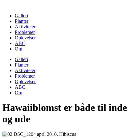
Skip
to
Galleri
content
Planter
Aktiviteter
Problemer
Oplevelser
ABC
Om
Galleri
Planter
Aktiviteter
Problemer
Oplevelser
ABC
Om
Hawaiiblomst er både til inde
og ude