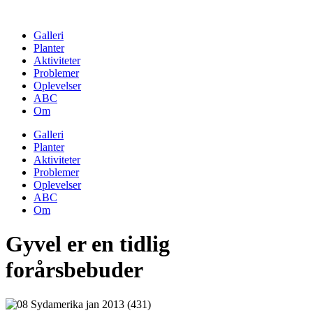
Skip
to
Galleri
content
Planter
Aktiviteter
Problemer
Oplevelser
ABC
Om
Galleri
Planter
Aktiviteter
Problemer
Oplevelser
ABC
Om
Gyvel er en tidlig
forårsbebuder