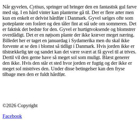
Når gyvelen,
Cytisus
, springer ud bringer den en fantastisk gul farve
med sig. I en hård vinter kan planterne gå til. Der er flere arter men
kun en enkelt er delvist hårdfør i Danmark. Gyvel sælges ofte som
potteplante om foråret og den tåler fint at stå ude om sommeren. Det
er faktisk det bedste for den. Gyvel er hurtigtvoksende og blomstrer
overdådigt. Det er en nøjsom plante der ikke kræver meget næring.
Billedet her er taget en januardag i Sydamerika men du skal ikke
forvente at se den i blomst så tidligt i Danmark. Hvis jorden ikke er
tilstrækkelig tør og sandet kan det være svært at få gyvel til at trives.
Dertil vil den gerne have så meget sol som muligt. Blæst generer
den ikke. Hvis den står et sted hvor jorden er fugtig og der ikke er
meget sol mistrives den. Under disse betingelser kan den fryse
tilbage men den er fuldt hårdfør.
©2026 Copyright
Facebook