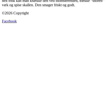
helt frisk kan man knække den ved blomsterenden, trække “snoren”
væk og spise skallen. Den smager friskt og godt.
©2026 Copyright
Facebook