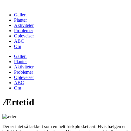
Skip
to
Galleri
content
Planter
Aktiviteter
Problemer
Oplevelser
ABC
Om
Galleri
Planter
Aktiviteter
Problemer
Oplevelser
ABC
Om
Ærtetid
Der er intet så lækkert som en helt friskplukket ært. Hvis bælgen er