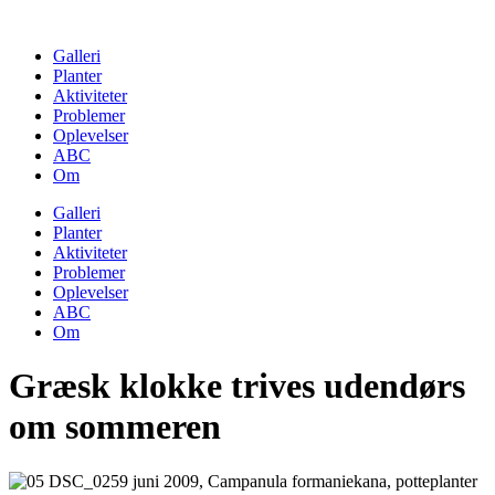
Skip
to
Galleri
content
Planter
Aktiviteter
Problemer
Oplevelser
ABC
Om
Galleri
Planter
Aktiviteter
Problemer
Oplevelser
ABC
Om
Græsk klokke trives udendørs
om sommeren