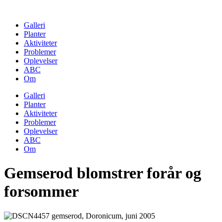
Skip
to
Galleri
content
Planter
Aktiviteter
Problemer
Oplevelser
ABC
Om
Galleri
Planter
Aktiviteter
Problemer
Oplevelser
ABC
Om
Gemserod blomstrer forår og
forsommer