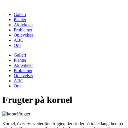
Skip
to
Galleri
content
Planter
Aktiviteter
Problemer
Oplevelser
ABC
Om
Galleri
Planter
Aktiviteter
Problemer
Oplevelser
ABC
Om
Frugter på kornel
Kornel,
Cornus
, sætter fine frugter, der sidder på træet langt hen på