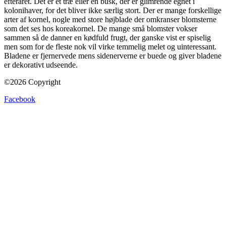
efteråret. Det er et træ eller en busk, der er glimrende egnet i
kolonihaver, for det bliver ikke særlig stort. Der er mange forskellige
arter af kornel, nogle med store højblade der omkranser blomsterne
som det ses hos koreakornel. De mange små blomster vokser
sammen så de danner en kødfuld frugt, der ganske vist er spiselig
men som for de fleste nok vil virke temmelig melet og uinteressant.
Bladene er fjernervede mens sidenerverne er buede og giver bladene
er dekorativt udseende.
©2026 Copyright
Facebook