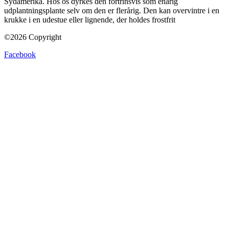
Sydamerika. Hos os dyrkes den fortrinsvis som enårig
udplantningsplante selv om den er flerårig. Den kan overvintre i en
krukke i en udestue eller lignende, der holdes frostfrit
©2026 Copyright
Facebook