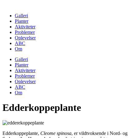
Skip
to
Galleri
content
Planter
Aktiviteter
Problemer
Oplevelser
ABC
Om
Galleri
Planter
Aktiviteter
Problemer
Oplevelser
ABC
Om
Edderkoppeplante
Edderkoppeplante,
Cleome spinosa
, er vildtvoksende i Nord- og