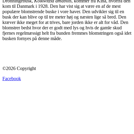
Dronningebusk,
Kolkwitzia amabilis
, kommer fra Kina, hvorfra den
kom til Danmark i 1928. Den har vist sig at være en af de mest
populære blomstrende buske i vore haver. Den udvikler sig til en
busk der kan blive op til tre meter høj og næsten lige så bred. Den
kræver ikke meget for at trives, bare jorden ikke er alt for våd. Den
blomstrer bedst hvor der er godt med lys og hvis de gamle skud
fjernes regelmæssigt helt fra bunden fremmes blomstringen også idet
busken fornyes på denne måde.
©2026 Copyright
Facebook