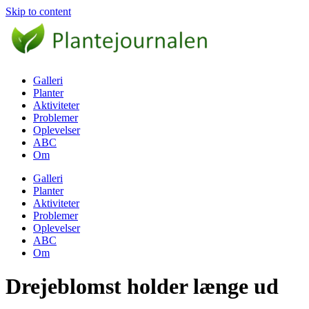
Skip to content
Galleri
Planter
Aktiviteter
Problemer
Oplevelser
ABC
Om
Galleri
Planter
Aktiviteter
Problemer
Oplevelser
ABC
Om
Drejeblomst holder længe ud