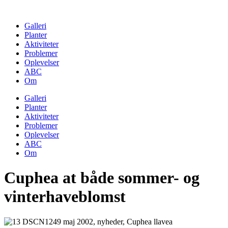
Skip
to
Galleri
content
Planter
Aktiviteter
Problemer
Oplevelser
ABC
Om
Galleri
Planter
Aktiviteter
Problemer
Oplevelser
ABC
Om
Cuphea at både sommer- og
vinterhaveblomst