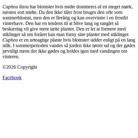
Cuphea llava
har blomster hvis midte domineres af en meget mørk,
næsten sort midte. Da den ikke tåler frost bruges den ofte som
sommerblomst, men den er flerårig og kan overvintre i en frostfri
vinterhave. Den har en tendens til at blive lang og ranglet så
beskæring vil give mere tætte planter. Den er let at formere med
stiklinger så om foråret kan man forny sine planter med stiklinger.
Cuphea
er en urteagtige plante hvis blomster sidder enligt på en lang
stilk. I sommerperioden vandes så jorden ikke tørrer ud og der gødes
jævnligt mens der ikke gødes og holdes igen med vandingen om
vinteren.
©2026 Copyright
Facebook