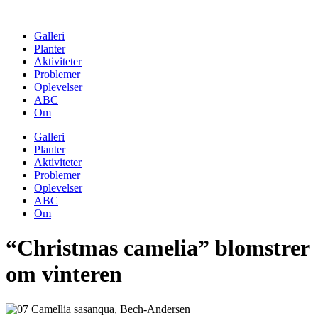
Skip
to
Galleri
content
Planter
Aktiviteter
Problemer
Oplevelser
ABC
Om
Galleri
Planter
Aktiviteter
Problemer
Oplevelser
ABC
Om
“Christmas camelia” blomstrer
om vinteren