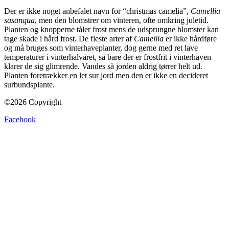
Der er ikke noget anbefalet navn for “christmas camelia”,
Camellia
sasanqua
, men den blomstrer om vinteren, ofte omkring juletid.
Planten og knopperne tåler frost mens de udsprungne blomster kan
tage skade i hård frost. De fleste arter af
Camellia
er ikke hårdføre
og må bruges som vinterhaveplanter, dog gerne med ret lave
temperaturer i vinterhalvåret, så bare der er frostfrit i vinterhaven
klarer de sig glimrende. Vandes så jorden aldrig tørrer helt ud.
Planten foretrækker en let sur jord men den er ikke en decideret
surbundsplante.
©2026 Copyright
Facebook