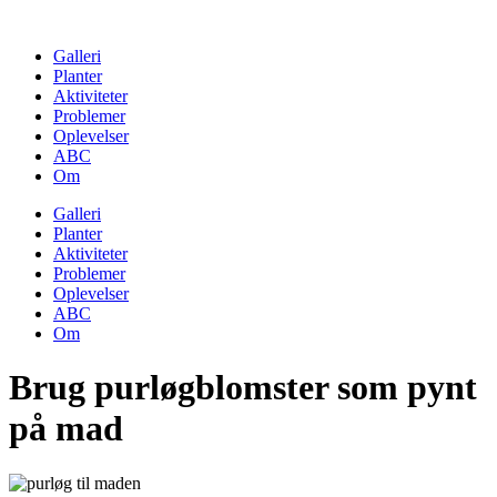
Skip
to
Galleri
content
Planter
Aktiviteter
Problemer
Oplevelser
ABC
Om
Galleri
Planter
Aktiviteter
Problemer
Oplevelser
ABC
Om
Brug purløgblomster som pynt
på mad