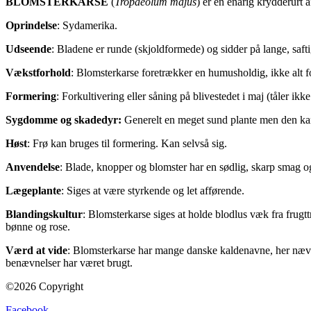
BLOMSTERKARSE
(
Tropaeolum majus
) er en enårig krydderurt 
Oprindelse
: Sydamerika.
Udseende
: Bladene er runde (skjoldformede) og sidder på lange, saf
Vækstforhold
: Blomsterkarse foretrækker en humusholdig, ikke alt fo
Formering
: Forkultivering eller såning på blivestedet i maj (tåler ik
Sygdomme og skadedyr:
Generelt en meget sund plante men den kan
Høst
: Frø kan bruges til formering. Kan selvså sig.
Anvendelse
: Blade, knopper og blomster har en sødlig, skarp smag o
Lægeplante
: Siges at være styrkende og let afførende.
Blandingskultur
: Blomsterkarse siges at holde blodlus væk fra frug
bønne og rose.
Værd at vide
: Blomsterkarse har mange danske kaldenavne, her nævn
benævnelser har været brugt.
©2026 Copyright
Facebook