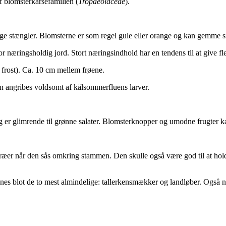
af blomsterkarsefamilien (
Tropaeolaceae
).
tige stængler. Blomsterne er som regel gule eller orange og kan gemme s
r næringsholdig jord. Stort næringsindhold har en tendens til at give fl
ke frost). Ca. 10 cm mellem frøene.
 angribes voldsomt af kålsommerfluens larver.
g er glimrende til grønne salater. Blomsterknopper og umodne frugter 
ttræer når den sås omkring stammen. Den skulle også være god til at ho
es blot de to mest almindelige: tallerkensmækker og landløber. Også n