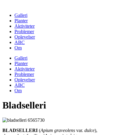
Skip
to
Galleri
content
Planter
Aktiviteter
Problemer
Oplevelser
ABC
Om
Galleri
Planter
Aktiviteter
Problemer
Oplevelser
ABC
Om
Bladselleri
BLADSELLERI
(
Apium graveolens
var.
dulce
),