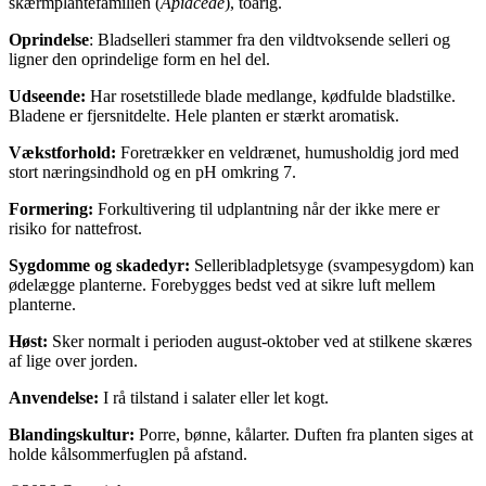
skærmplantefamilien (
Apiaceae
), toårig.
Oprindelse
: Bladselleri stammer fra den vildtvoksende selleri og
ligner den oprindelige form en hel del.
Udseende:
Har rosetstillede blade medlange, kødfulde bladstilke.
Bladene er fjersnitdelte. Hele planten er stærkt aromatisk.
Vækstforhold:
Foretrækker en veldrænet, humusholdig jord med
stort næringsindhold og en pH omkring 7.
Formering:
Forkultivering til udplantning når der ikke mere er
risiko for nattefrost.
Sygdomme og skadedyr:
Selleribladpletsyge (svampesygdom) kan
ødelægge planterne. Forebygges bedst ved at sikre luft mellem
planterne.
Høst:
Sker normalt i perioden august-oktober ved at stilkene skæres
af lige over jorden.
Anvendelse:
I rå tilstand i salater eller let kogt.
Blandingskultur:
Porre, bønne, kålarter. Duften fra planten siges at
holde kålsommerfuglen på afstand.