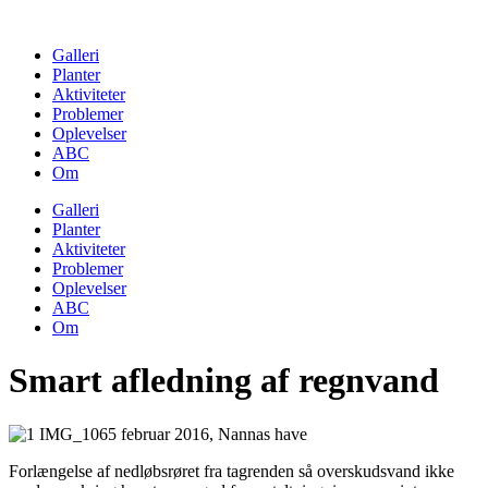
Skip
to
Galleri
content
Planter
Aktiviteter
Problemer
Oplevelser
ABC
Om
Galleri
Planter
Aktiviteter
Problemer
Oplevelser
ABC
Om
Smart afledning af regnvand
Forlængelse af nedløbsrøret fra tagrenden så overskudsvand ikke