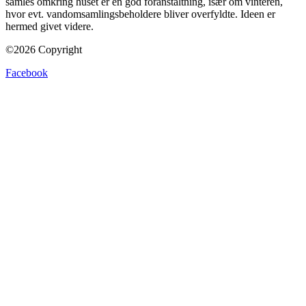
samles omkring huset er en god foranstaltning, især om vinteren,
hvor evt. vandomsamlingsbeholdere bliver overfyldte. Ideen er
hermed givet videre.
©2026 Copyright
Facebook