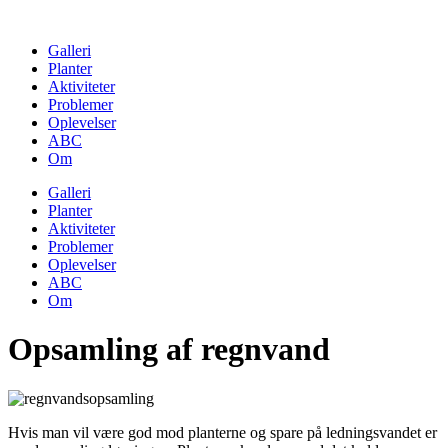
Skip
to
Galleri
content
Planter
Aktiviteter
Problemer
Oplevelser
ABC
Om
Galleri
Planter
Aktiviteter
Problemer
Oplevelser
ABC
Om
Opsamling af regnvand
Hvis man vil være god mod planterne og spare på ledningsvandet er