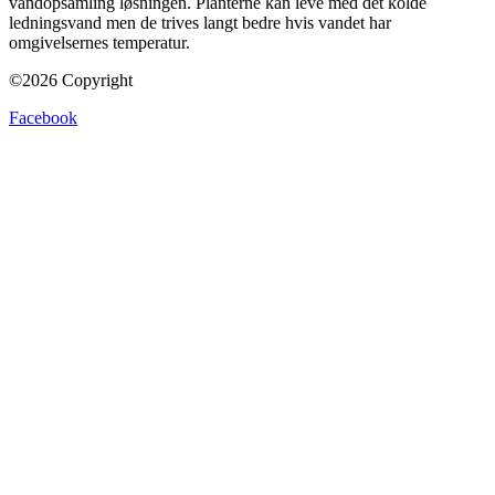
vandopsamling løsningen. Planterne kan leve med det kolde
ledningsvand men de trives langt bedre hvis vandet har
omgivelsernes temperatur.
©2026 Copyright
Facebook