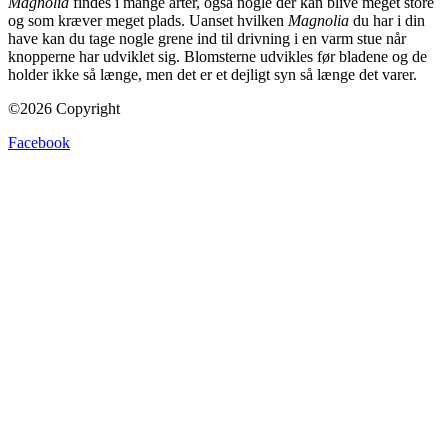
Magnolia
findes i mange arter, også nogle der kan blive meget store
og som kræver meget plads. Uanset hvilken
Magnolia
du har i din
have kan du tage nogle grene ind til drivning i en varm stue når
knopperne har udviklet sig. Blomsterne udvikles før bladene og de
holder ikke så længe, men det er et dejligt syn så længe det varer.
©2026 Copyright
Facebook