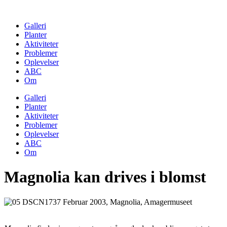
Skip
to
Galleri
content
Planter
Aktiviteter
Problemer
Oplevelser
ABC
Om
Galleri
Planter
Aktiviteter
Problemer
Oplevelser
ABC
Om
Magnolia kan drives i blomst