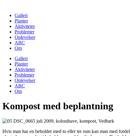
Skip
to
Galleri
content
Planter
Aktiviteter
Problemer
Oplevelser
ABC
Om
Galleri
Planter
Aktiviteter
Problemer
Oplevelser
ABC
Om
Kompost med beplantning
Hvis man har en beholder med to eller tre rum kan man med fordel