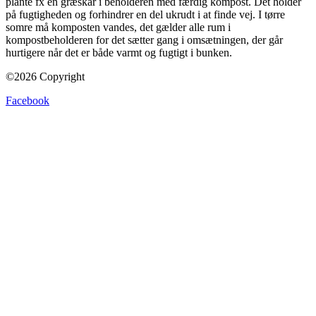
plante fx en græskar i beholderen med færdig kompost. Det holder
på fugtigheden og forhindrer en del ukrudt i at finde vej. I tørre
somre må komposten vandes, det gælder alle rum i
kompostbeholderen for det sætter gang i omsætningen, der går
hurtigere når det er både varmt og fugtigt i bunken.
©2026 Copyright
Facebook