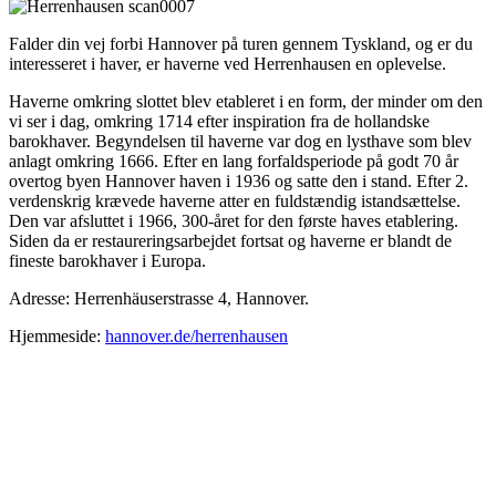
Falder din vej forbi Hannover på turen gennem Tyskland, og er du
interesseret i haver, er haverne ved Herrenhausen en oplevelse.
Haverne omkring slottet blev etableret i en form, der minder om den
vi ser i dag, omkring 1714 efter inspiration fra de hollandske
barokhaver. Begyndelsen til haverne var dog en lysthave som blev
anlagt omkring 1666. Efter en lang forfaldsperiode på godt 70 år
overtog byen Hannover haven i 1936 og satte den i stand. Efter 2.
verdenskrig krævede haverne atter en fuldstændig istandsættelse.
Den var afsluttet i 1966, 300-året for den første haves etablering.
Siden da er restaureringsarbejdet fortsat og haverne er blandt de
fineste barokhaver i Europa.
Adresse: Herrenhäuserstrasse 4, Hannover.
Hjemmeside:
hannover.de/herrenhausen