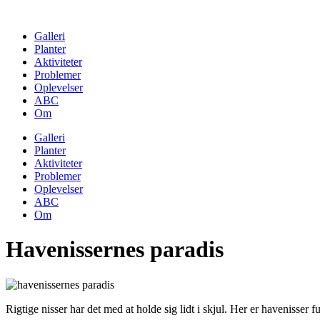
Skip
to
Galleri
content
Planter
Aktiviteter
Problemer
Oplevelser
ABC
Om
Galleri
Planter
Aktiviteter
Problemer
Oplevelser
ABC
Om
Havenissernes paradis
Rigtige nisser har det med at holde sig lidt i skjul. Her er havenisser 