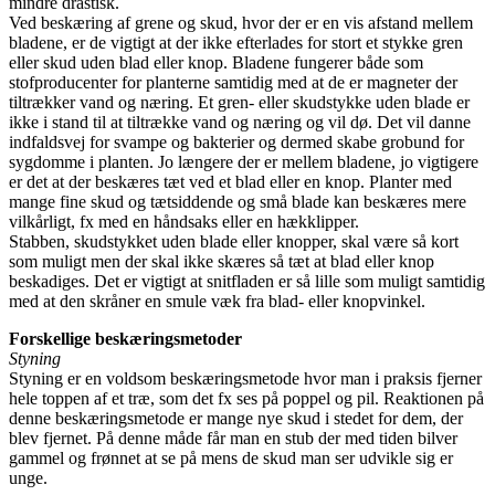
mindre drastisk.
Ved beskæring af grene og skud, hvor der er en vis afstand mellem
bladene, er de vigtigt at der ikke efterlades for stort et stykke gren
eller skud uden blad eller knop. Bladene fungerer både som
stofproducenter for planterne samtidig med at de er magneter der
tiltrækker vand og næring. Et gren- eller skudstykke uden blade er
ikke i stand til at tiltrække vand og næring og vil dø. Det vil danne
indfaldsvej for svampe og bakterier og dermed skabe grobund for
sygdomme i planten. Jo længere der er mellem bladene, jo vigtigere
er det at der beskæres tæt ved et blad eller en knop. Planter med
mange fine skud og tætsiddende og små blade kan beskæres mere
vilkårligt, fx med en håndsaks eller en hækklipper.
Stabben, skudstykket uden blade eller knopper, skal være så kort
som muligt men der skal ikke skæres så tæt at blad eller knop
beskadiges. Det er vigtigt at snitfladen er så lille som muligt samtidig
med at den skråner en smule væk fra blad- eller knopvinkel.
Forskellige beskæringsmetoder
Styning
Styning er en voldsom beskæringsmetode hvor man i praksis fjerner
hele toppen af et træ, som det fx ses på poppel og pil. Reaktionen på
denne beskæringsmetode er mange nye skud i stedet for dem, der
blev fjernet. På denne måde får man en stub der med tiden bilver
gammel og frønnet at se på mens de skud man ser udvikle sig er
unge.