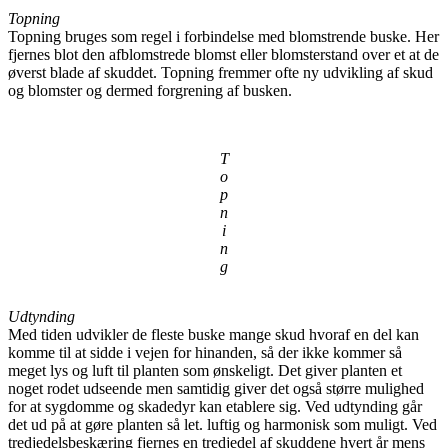
Topning
Topning bruges som regel i forbindelse med blomstrende buske. Her
fjernes blot den afblomstrede blomst eller blomsterstand over et at de
øverst blade af skuddet. Topning fremmer ofte ny udvikling af skud
og blomster og dermed forgrening af busken.
T
o
p
n
i
n
g
Udtynding
Med tiden udvikler de fleste buske mange skud hvoraf en del kan
komme til at sidde i vejen for hinanden, så der ikke kommer så
meget lys og luft til planten som ønskeligt. Det giver planten et
noget rodet udseende men samtidig giver det også større mulighed
for at sygdomme og skadedyr kan etablere sig. Ved udtynding går
det ud på at gøre planten så let. luftig og harmonisk som muligt. Ved
tredjedelsbeskæring fjernes en tredjedel af skuddene hvert år mens