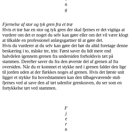
n
g
Fjernelse af stor og tyk gren fra et træ
Hvis et træ har en stor og tyk gren der skal fjernes er det vigtiga at
vurdere om det er noget du selv kan gøre eller om det vil være klogt
at tilkalde en professionel anlægsgartner til at gøre det.
Hvis du vurderer at du selv kan gøre det bør du altid foretage denne
beskæring i to, måske tre, trin: Først saver du lidt mere end
halvdelen igennem grenen fra undersiden forholdsvis tæt på
stammen. Derefter saver du fra den øverste del af grenen af fra
oversiden. Når du er kommet et stykke ned i grenen falder den lige
til jorden uden at der flækkes noges af grenen. Hvis det første snit
ligger et stykke fra hovedstammen kan den tilbageværende stub
fjernes ved at save den af tæt udenfor grenkraven, du ser som en
fortykkelse tæt ved stammen.
F
j
e
r
n