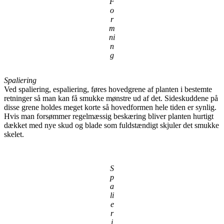
F
o
r
m
ni
n
g
Spaliering
Ved spaliering, espaliering, føres hovedgrene af planten i bestemte
retninger så man kan få smukke mønstre ud af det. Sideskuddene på
disse grene holdes meget korte så hovedformen hele tiden er synlig.
Hvis man forsømmer regelmæssig beskæring bliver planten hurtigt
dækket med nye skud og blade som fuldstændigt skjuler det smukke
skelet.
S
p
a
li
e
r
i