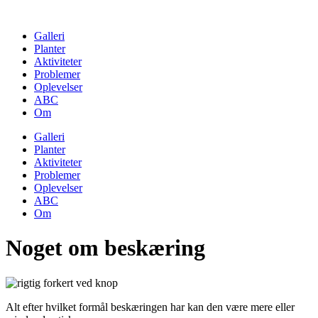
Skip
to
Galleri
content
Planter
Aktiviteter
Problemer
Oplevelser
ABC
Om
Galleri
Planter
Aktiviteter
Problemer
Oplevelser
ABC
Om
Noget om beskæring
Alt efter hvilket formål beskæringen har kan den være mere eller