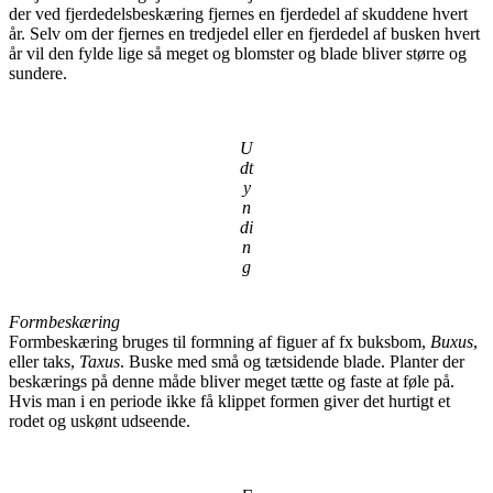
der ved fjerdedelsbeskæring fjernes en fjerdedel af skuddene hvert
år. Selv om der fjernes en tredjedel eller en fjerdedel af busken hvert
år vil den fylde lige så meget og blomster og blade bliver større og
sundere.
U
dt
y
n
di
n
g
Formbeskæring
Formbeskæring bruges til formning af figuer af fx buksbom,
Buxus
,
eller taks,
Taxus
. Buske med små og tætsidende blade. Planter der
beskærings på denne måde bliver meget tætte og faste at føle på.
Hvis man i en periode ikke få klippet formen giver det hurtigt et
rodet og uskønt udseende.