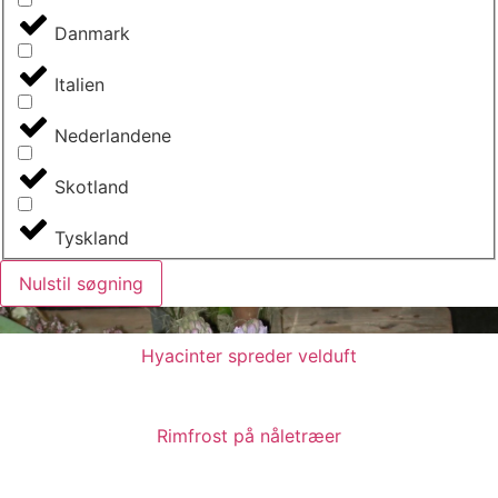
Danmark
Italien
Nederlandene
Skotland
Tyskland
Nulstil søgning
Hyacinter spreder velduft
Rimfrost på nåletræer